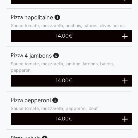
napolitaine
Sauce tomate, mozzarella, anchois, câpres, olives noires
14.00
€
4 jambons
Sauce tomate, mozzarella, jambon, lardons, bacon,
pepperoni
14.00
€
pepperoni
Sauce tomate, mozzarella, pepperoni, oeuf
14.00
€