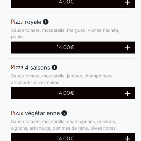
14.00
€
royale
Sauce tomate, mozzarella, merguez, viande hachée,
poulet
14.00
€
4 saisons
Sauce tomate, mozzarella, jambon, champignons,
artichauts, olives noires
14.00
€
végétarienne
Sauce tomate, mozzarella, champignons, poivrons,
oignons, artichauts, pommes de terre, olives noires
14.00
€