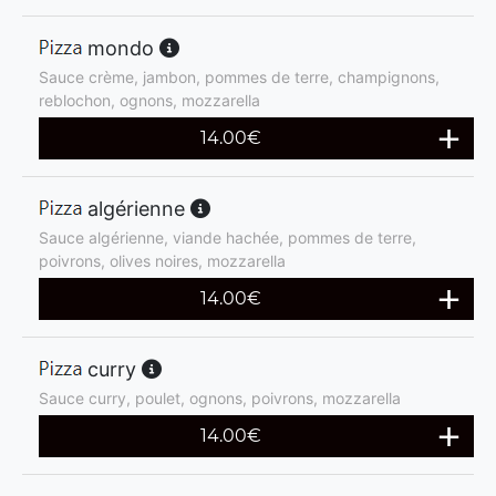
mondo
Sauce crème, jambon, pommes de terre, champignons,
reblochon, ognons, mozzarella
14.00
€
algérienne
Sauce algérienne, viande hachée, pommes de terre,
poivrons, olives noires, mozzarella
14.00
€
curry
Sauce curry, poulet, ognons, poivrons, mozzarella
14.00
€