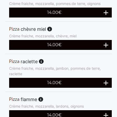
Crème fraiche, mozzarella, pommes de terre, oignons
14.00
€
chèvre miel
Crème fraiche, mozzarella, chèvre, miel
14.00
€
raclette
Crème fraiche, mozzarella, jambon, pommes de terre,
raclette
14.00
€
flamme
Crème fraiche, mozzarella, lardons, oignons
14.00
€