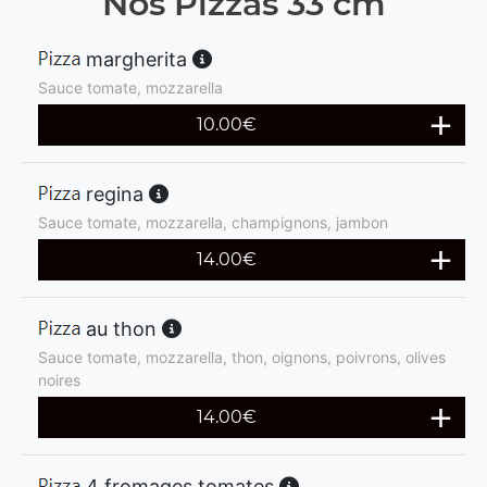
Nos Pizzas 33 cm
margherita
Sauce tomate, mozzarella
10.00
€
regina
Sauce tomate, mozzarella, champignons, jambon
14.00
€
au thon
Sauce tomate, mozzarella, thon, oignons, poivrons, olives
noires
14.00
€
4 fromages tomates