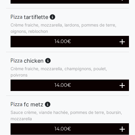
tartiflette
Crème fraiche, mozzarella, lardons, pommes de terre,
oignons, reblochon
14.00
€
chicken
Crème fraiche, mozzarella, champignons, poulet,
poivrons
14.00
€
fc metz
Sauce crème, viande hachée, pommes de terre, boursin,
mozzarella
14.00
€