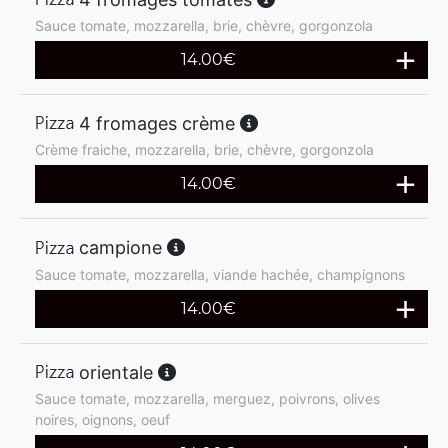
Sauce tomate, mozzarella, brie, chèvre, gorgonzola
14.00
€
4 fromages crème
Crème fraiche, mozzarella, brie, chèvre, gorgonzola
14.00
€
campione
Sauce tomate, mozzarella, viande hachée, champignons
14.00
€
orientale
Sauce tomate, mozzarella, merguez, poivrons, olives
noires, oignons, oeuf