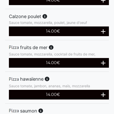
14.00
€
Calzone poulet
Sauce tomate, mozzarella, poulet, jaune d'oeuf
14.00
€
fruits de mer
Sauce tomate, mozzarella, cocktail de fruits de mer,
14.00
€
hawaïenne
Sauce tomate, jambon, ananas, maïs, mozzarella
14.00
€
saumon