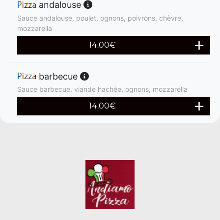
andalouse
Sauce andalouse, poulet, ognons, poivrons, chèvre,
mozzarella
14.00
€
barbecue
Sauce barbecue, viande hachée, ognons, mozzarella
14.00
€