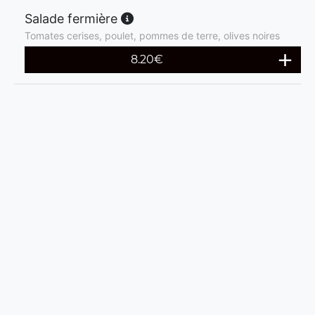
Salade fermière
Tomates cerises, poulet, pommes de terre, olives noires
8.20
€