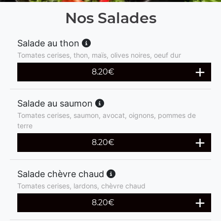
Nos Salades
Salade au thon
Tomates cerises, thon, maïs, olives noires, oeuf dur
8.20
€
Salade au saumon
Tomates cerises, saumon, avocat, oignons, pommes de
terre
8.20
€
Salade chèvre chaud
Tomates cerises, lardons, chèvre chaud
8.20
€