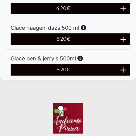
4.20
€
Glace haagen-dazs 500 ml
8.20
€
Glace ben & jerry's 500ml
8.20
€