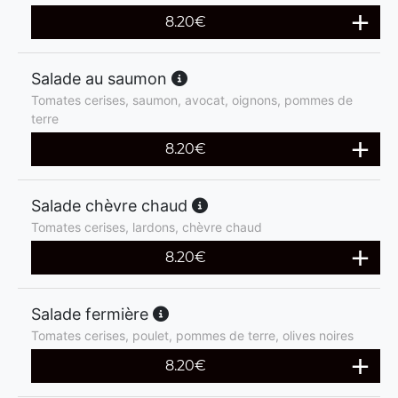
8.20
€
Salade au saumon
Tomates cerises, saumon, avocat, oignons, pommes de
terre
8.20
€
Salade chèvre chaud
Tomates cerises, lardons, chèvre chaud
8.20
€
Salade fermière
Tomates cerises, poulet, pommes de terre, olives noires
8.20
€