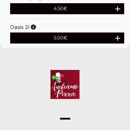
4.50
€
Oasis 2l
5.00
€