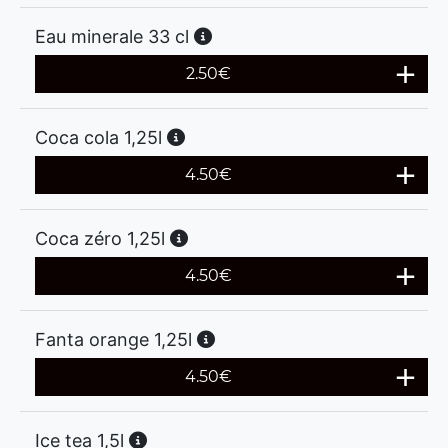
Eau minerale 33 cl
2.50
€
Coca cola 1,25l
4.50
€
Coca zéro 1,25l
4.50
€
Fanta orange 1,25l
4.50
€
Ice tea 1,5l