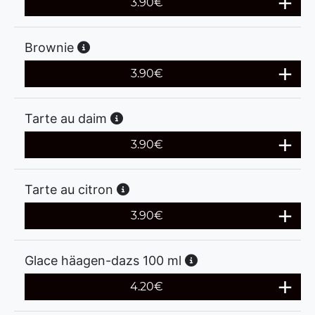
3.90
€
Brownie
3.90
€
Tarte au daim
3.90
€
Tarte au citron
3.90
€
Glace häagen-dazs 100 ml
4.20
€