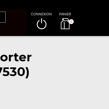
CONNEXION
PANIER
0
orter
7530)