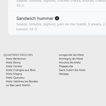
Salade, tomates, oignons, chicken chikka, boursin, chedda
33 cl
Sandwich hummer
Salade, tomates, oignons, pain de mie toasté, 3 steaks, 3
boisson 33 cl
QUARTIERS PROCHES
Longeville lès Metz
Metz Bellecroix
Montigny lès Metz
Metz Borny
Moulins lès Metz
Metz Centre
Plappeville
Metz Granges aux Bois
Saint Julien lès Metz
Metz Magny
Woippy
Metz Queuleu
Metz Vallières les Bordes
Le Ban saint Martin