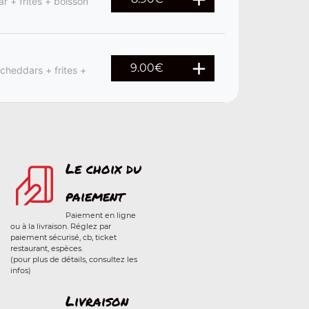
r + frites + boisson
9.00
€
 cheddars + frites +
Le choix du
paiement
Paiement en ligne
ou à la livraison. Réglez par
paiement sécurisé, cb, ticket
restaurant, espèces.
(pour plus de détails, consultez les
infos)
Livraison