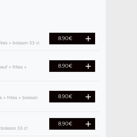
8.90
€
ites + boisson 33 cl
8.90
€
euf + frites +
8.90
€
 + frites + boisson
8.90
€
 boisson 33 cl