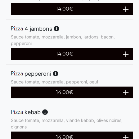
14.00
€
4 jambons
Sauce tomate, mozzarella, jambon, lardons, bacon,
pepperoni
14.00
€
pepperoni
Sauce tomate, mozzarella, pepperoni, oeuf
14.00
€
kebab
Sauce tomate, mozzarella, viande kebab, olives noires,
oignons
14.00
€