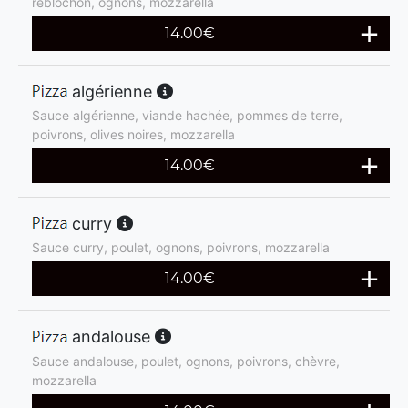
reblochon, ognons, mozzarella
14.00
€
algérienne
Sauce algérienne, viande hachée, pommes de terre,
poivrons, olives noires, mozzarella
14.00
€
curry
Sauce curry, poulet, ognons, poivrons, mozzarella
14.00
€
andalouse
Sauce andalouse, poulet, ognons, poivrons, chèvre,
mozzarella