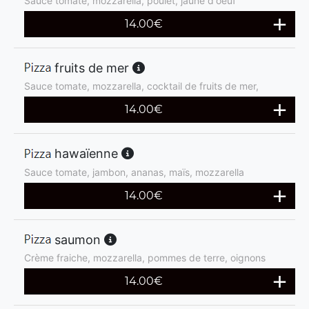
Sauce tomate, mozzarella, poulet, jaune d'oeuf
14.00
€
fruits de mer
Sauce tomate, mozzarella, cocktail de fruits de mer,
14.00
€
hawaïenne
Sauce tomate, jambon, ananas, maïs, mozzarella
14.00
€
saumon
Crème fraiche, mozzarella, pommes de terre, oignons
14.00
€