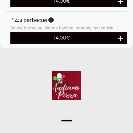
14.00
€
barbecue
Sauce barbecue, viande hachée, ognons, mozzarella
14.00
€