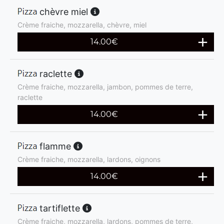
chèvre miel
Crème fraiche, mozzarella, chèvre, miel
14.00
€
raclette
Crème fraiche, mozzarella, jambon, pommes de terre,
raclette
14.00
€
flamme
Crème fraiche, mozzarella, lardons, oignons
14.00
€
tartiflette
Crème fraiche, mozzarella, lardons, pommes de terre,