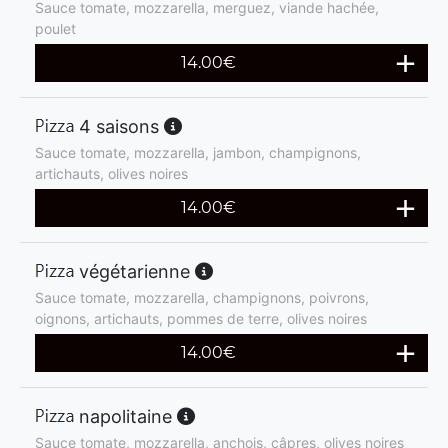
Sauce tomate, mozzarella, merguez, viande hachée,
poulet
14.00
€
4 saisons
Sauce tomate, mozzarella, jambon, champignons,
artichauts, olives noires
14.00
€
végétarienne
Sauce tomate, mozzarella, champignons, poivrons,
oignons, artichauts, pommes de terre, olives noires
14.00
€
napolitaine
Sauce tomate, mozzarella, anchois, câpres, olives noires