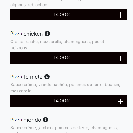
oignons, reblochon
14.00
€
chicken
Crème fraiche, mozzarella, champignons, poulet,
poivrons
14.00
€
fc metz
Sauce crème, viande hachée, pommes de terre, boursin,
mozzarella
14.00
€
mondo
Sauce crème, jambon, pommes de terre, champignons,