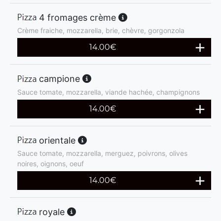
4 fromages crème
Crème fraiche, mozzarella, brie, chèvre, gorgonzola
14.00
€
campione
Sauce tomate, mozzarella, viande hachée, champignons
14.00
€
orientale
Sauce tomate, mozzarella, merguez, poivrons, olives
noires, oignons, oeuf
14.00
€
royale