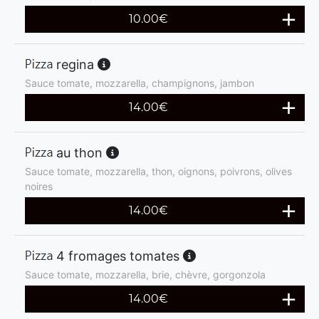
10.00
€
regina
Sauce tomate, mozzarella, champignons, jambon
14.00
€
au thon
Sauce tomate, mozzarella, thon, oignons, poivrons, olives
noires
14.00
€
4 fromages tomates
Sauce tomate, mozzarella, brie, chèvre, gorgonzola
14.00
€