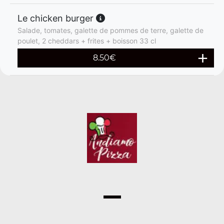
Le chicken burger
Salade, tomates, galette de pommes de terre, galette de
poulet, 2 cheddars + frites + boisson 33 cl
8.50
€