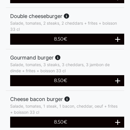
Double cheeseburger
Salade, tomates, 2 steaks, 2 cheddars + frites + boisson
33 cl
8.50
€
Gourmand burger
Salade, tomates, 3 steaks, 3 cheddars, 3 jambon de
dinde + frites + boisson 33 cl
8.50
€
Cheese bacon burger
Salade, tomates, 1 steak, 1 bacon, cheddar, oeuf + frites
+ boisson 33 cl
8.50
€