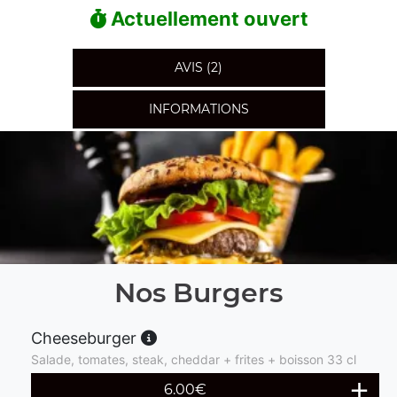
Actuellement ouvert
AVIS (2)
INFORMATIONS
Nos Burgers
Cheeseburger
Salade, tomates, steak, cheddar + frites + boisson 33 cl
6.00
€