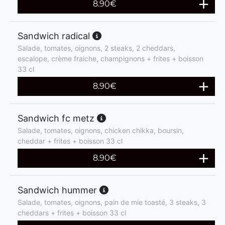
8.90
€
Sandwich radical
Salade, tomates, oignons, 2 steaks, 2 cheddars,
escalope, crème fraiche, champignons + frites + boisson
33 cl
8.90
€
Sandwich fc metz
Salade, tomates, oignons, chicken chikka, boursin,
cheddar + frites + boisson 33 cl
8.90
€
Sandwich hummer
Salade, tomates, oignons, pain de mie toasté, 3 steaks, 3
cheddars + frites + boisson 33 cl