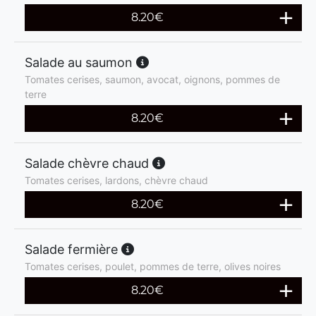
8.20
€
Salade au saumon
Tomates cerises, saumon, avocat, oignons, pommes de
terre
8.20
€
Salade chèvre chaud
Tomates cerises, lardons, chèvre chaud
8.20
€
Salade fermière
Tomates cerises, poulet, pommes de terre, olives noires
8.20
€