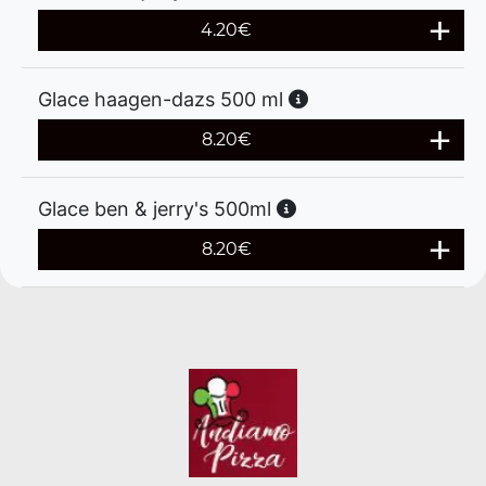
4.20
€
Glace haagen-dazs 500 ml
8.20
€
Glace ben & jerry's 500ml
8.20
€