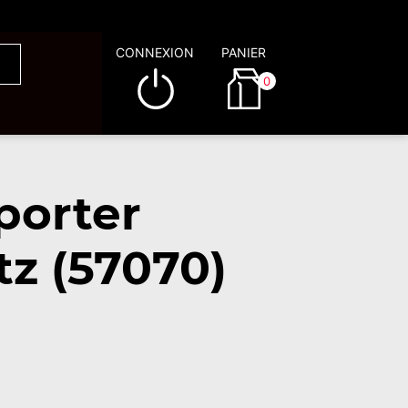
CONNEXION
PANIER
0
porter
tz (57070)