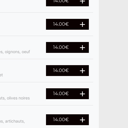
14.00
€
14.00
€
14.00
€
s, oignons, oeuf
14.00
€
et
14.00
€
s, olives noires
14.00
€
, artichauts,