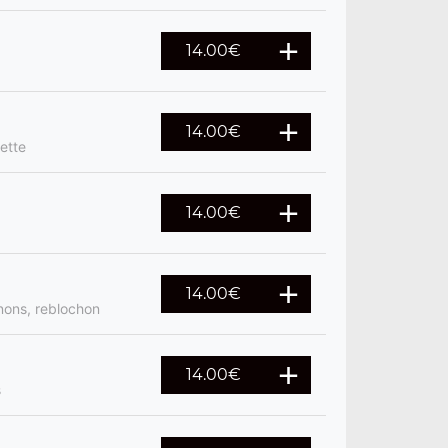
14.00
€
14.00
€
ette
14.00
€
14.00
€
nons, reblochon
14.00
€
s