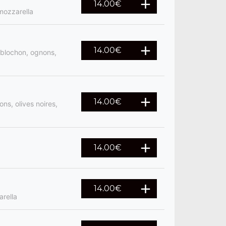
14.00
€
mozzarella
14.00
€
blochon, ognons,
14.00
€
ns, olives noires,
14.00
€
14.00
€
arella