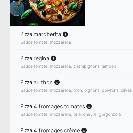
margherita
Sauce tomate, mozzarella
regina
Sauce tomate, mozzarella, champignons, jambon
au thon
Sauce tomate, mozzarella, thon, oignons, poivrons, olives 
4 fromages tomates
Sauce tomate, mozzarella, brie, chèvre, gorgonzola
4 fromages crème