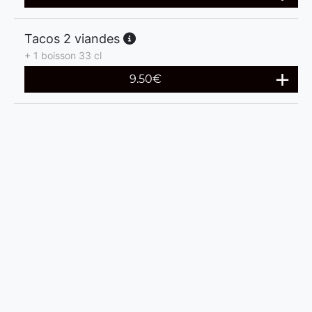
Tacos 2 viandes
+ 1 boisson 33 cl
9.50
€